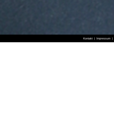
vom Käufer getragen werden.
(3) Alle genannten Preise, au
innerhalb Deutschlands und nu
der Internet-Seiten von der F
Preise und sonstige Angaben ü
Kontakt
|
Impressum
zum Zeitpunkt der Bestellung
§ 4 ZAHLUNGSBEDINGUNG
(1) Wir liefern ausschließli
Konto
Inhaber:
Heinz-Thomas Seiler
Bank:
Erzgebirgssparkasse