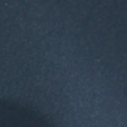
verpflichtet, das Angebot de
Eingangs der Bestellung des
des Kunden dar.
(3) Sollte die Auftragsbestäti
Erklärung von der Firma
Hein
beinhalten oder sollten der P
ist die Firma
Heinz-Thomas S
anzufechten, wobei der Firm
Irrtums obliegt. Evtl. erhalt
erstattet.
(4) Die Firma
Heinz-Thomas S
eines Zeitraumes von sieben
Bestellbestätigung oder Zus