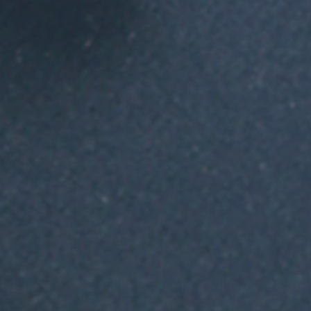
Bestellbestätigung erfolgt du
Fristablauf gilt das Angebot a
§ 3 Preise
(1) Alle genannten Preise vers
gesetzlichen Mehrwertsteuer
Zeitpunkt der Bestellung.
(2) Für Verpackung und Versa
Deutschlands werden die Kos
Verpackungs-, Versand- und V
"Versandkosten" zusammengefa
bitte vorher Versandkosten fü