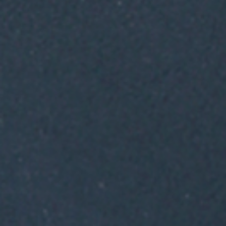
§ 2 VERTRAGSSCHLUSS
(1) Die Angebote der Firma
H
eine unverbindliche Aufforde
Thomas Seiler
Waren zu best
(2) Durch die Bestellung de
des Onlineformulars im Interne
postalisch gibt der Kunde ein
Kaufvertrages ab. Das Angebot
Schnittstelle zu der Firma
Hei
Bestellung an die Firma
Hein
unbeschränkt geschäftsfähig 