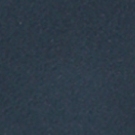
(1) Vertragspartner im Rahme
Geschäftsbedingungen sind d
09496 Marienberg, Deutschla
(2) Alle Lieferungen und Leis
Kunden erbringt, erfolgen au
allgemeinen Geschäftsbedingu
gültigen Fassung. (4) Abwei
als die hierin enthaltenen Re
schriftlicher Vereinbarung ei
Firma
Heinz-Thomas Seiler
u
Kommunikation im Rahmen der 
deutscher Sprache statt.