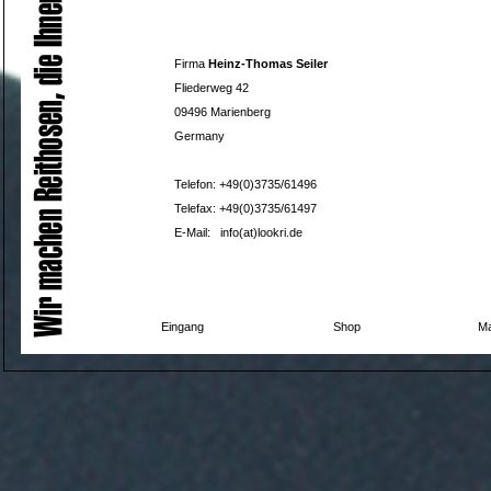
Firma
Heinz-Thomas Seiler
Fliederweg 42
09496 Marienberg
Germany
Telefon: +49(0)3735/61496
Telefax: +49(0)3735/61497
E-Mail:
info(at)lookri.de
Eingang
Shop
Ma