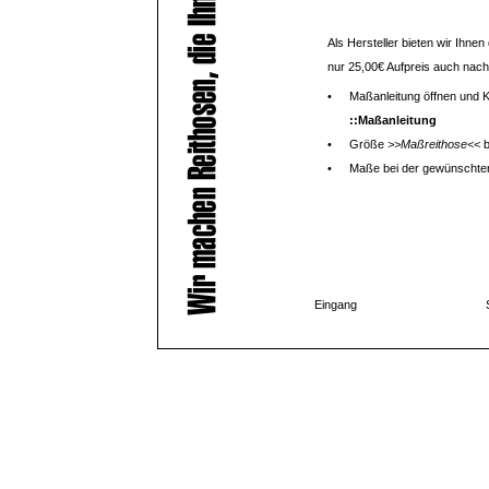
Als Hersteller bieten wir Ihnen
nur 25,00€ Aufpreis auch nach 
•
Maßanleitung öffnen und
::Maßanleitung
•
Größe
>>Maßreithose<<
b
•
Maße bei der gewünschten
Eingang