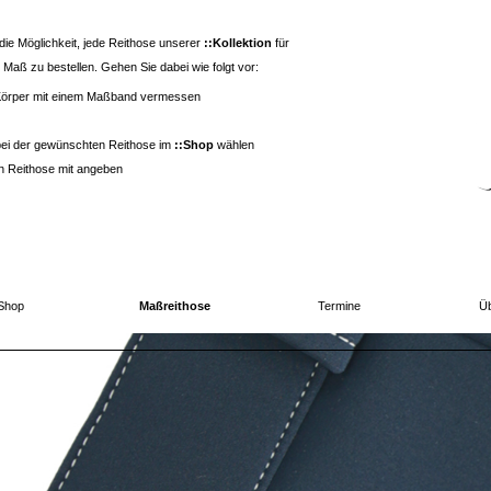
 die Möglichkeit, jede Reithose unserer
::Kollektion
für
Maß zu bestellen. Gehen Sie dabei wie folgt vor:
 Körper mit einem Maßband vermessen
ei der gewünschten Reithose im
::Shop
wählen
 Reithose mit angeben
Shop
Maßreithose
Termine
Üb