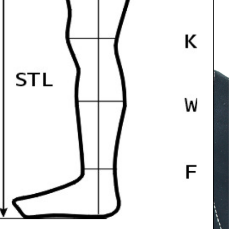
50
52
54
56
98
104
110
116
124
130
136
143
75
78
82
83
46,5
48
50,5
52,5
46
47,5
49
50,5
32
33,5
35
37
81,5
81,5
81,5
81,5
105
105,5
106,5
107
25
26
27
28
76,5
76,5
76,5
76,5
100
100,5
101,5
102
100
104
108
112
86,5
86,5
86,5
86,5
110
110,5
111,5
112