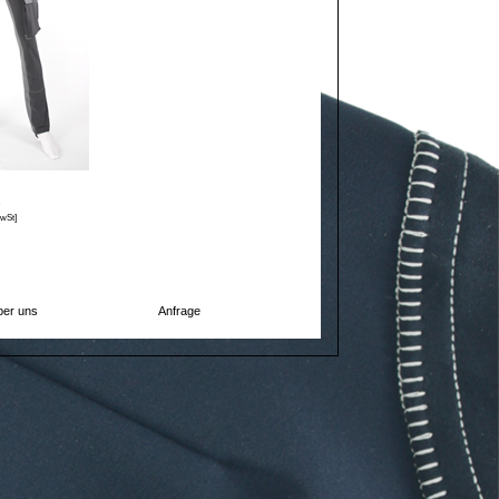
e
MwSt]
er uns
Anfrage