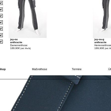
jay-ou
jay-ou-g
anthracite
anthracite
Damenreithose
Herrenreithos
189,90€
189,90€
[inkl. MwSt]
[inkl. 
Shop
Maßreithose
Termine
Üb