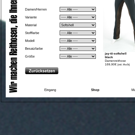
Damen/Herren
Variante
Material
Stofffarbe
Modell
Besatzfarbe
jay-tii-softshell
Größe
black
Damenreithose
169,90€
[inkl. MwSt]
Eingang
Shop
Ma