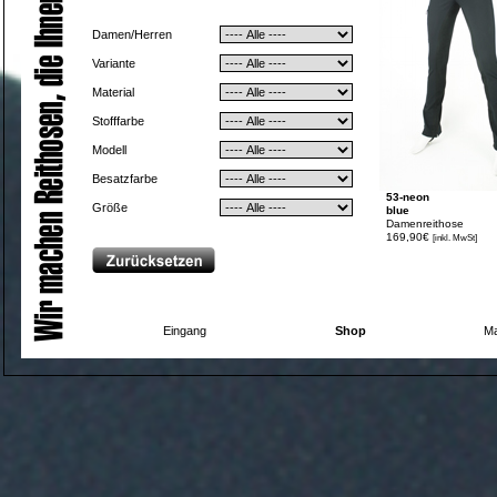
Damen/Herren
Variante
Material
Stofffarbe
Modell
Besatzfarbe
53-neon
Größe
blue
Damenreithose
169,90€
[inkl. MwSt]
Eingang
Shop
Ma