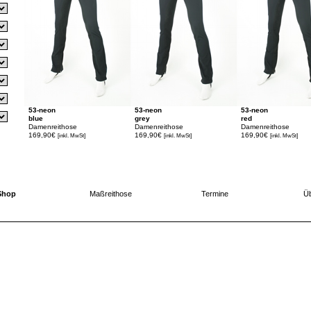
53-neon
53-neon
53-neon
blue
grey
red
Damenreithose
Damenreithose
Damenreithose
169,90€
169,90€
169,90€
[inkl. MwSt]
[inkl. MwSt]
[inkl. MwSt]
Shop
Maßreithose
Termine
Üb