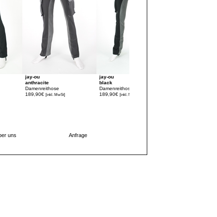
jay-ou
jay-ou
jay-ou
anthracite
black
cacao
Damenreithose
Damenreithose
Damenreithose
189,90€
189,90€
189,90€
[inkl. MwSt]
[inkl. MwSt]
[inkl. MwSt]
er uns
Anfrage