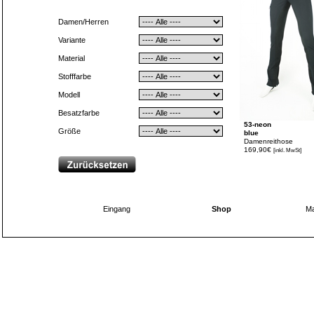
Damen/Herren
Variante
Material
Stofffarbe
Modell
Besatzfarbe
53-neon
Größe
blue
Damenreithose
169,90€
[inkl. MwSt]
Eingang
Shop
Ma