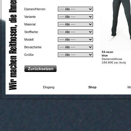
Damen/Herren
Variante
Material
Stofffarbe
Modell
Besatzfarbe
53-neon
Größe
blue
Damenreithose
169,90€
[inkl. MwSt]
Eingang
Shop
Ma