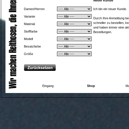
Neuer Kunde
Damen/Herren
Ich bin ein neuer Kunde.
Variante
Durch Ihre Anmeldung bei 
schneller zu bestellen, k
Material
und haben immer eine aktu
Stofffarbe
Bestellungen.
Modell
Besatzfarbe
Größe
Eingang
Shop
Ma