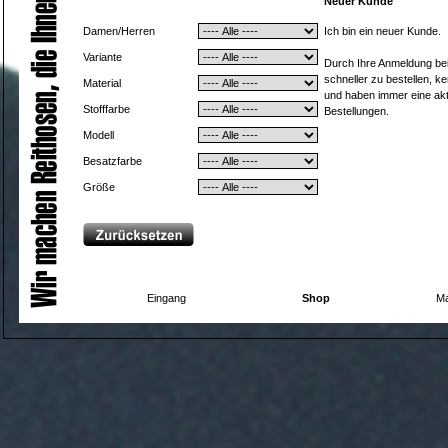
Neuer Kunde
Damen/Herren
Ich bin ein neuer Kunde.
Variante
Durch Ihre Anmeldung bei 
schneller zu bestellen, k
Material
und haben immer eine aktu
Stofffarbe
Bestellungen.
Modell
Besatzfarbe
Größe
Eingang
Shop
Ma