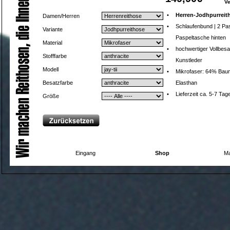
V
•
Herren-Jodhpurreit
Damen/Herren
•
Schlaufenbund | 2 Pa
Variante
Paspeltasche hinten
Material
•
hochwertiger Vollbesa
Stofffarbe
Kunstleder
Modell
•
Mikrofaser: 64% Baum
Besatzfarbe
Elasthan
•
Lieferzeit ca. 5-7 Tag
Größe
Eingang
Shop
Ma