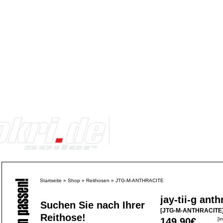
Startseite
»
Shop
»
Reithosen
»
JTG-M-ANTHRACITE
jay-tii-g anth
Suchen Sie nach Ihrer
[JTG-M-ANTHRACITE
Reithose!
149,90€
[i