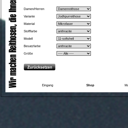
Damen/Herren
Variante
Material
Stofffarbe
Modell
Besatzfarbe
Größe
Eingang
Shop
Ma