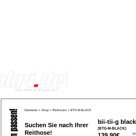
Startseite
»
Shop
»
Reithosen
»
BTG-M-BLACK
bii-tii-g black
Suchen Sie nach Ihrer
[BTG-M-BLACK]
Reithose!
139,90€
[i