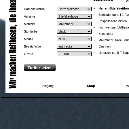
V
•
Herren-Stiefelreitho
Damen/Herren
•
Schlaufenbund | 2 Pa
Variante
Paspeltasche hinten
Material
•
hochwertiger Vollbesa
Stofffarbe
Kunstleder
Modell
•
Mikrofaser: 64% Baum
Besatzfarbe
Elasthan
•
Lieferzeit ca. 5-7 Tag
Größe
Eingang
Shop
Ma