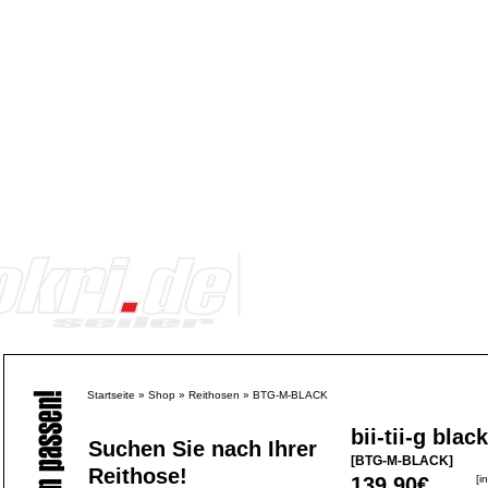
Startseite
»
Shop
»
Reithosen
»
BTG-M-BLACK
bii-tii-g black
Suchen Sie nach Ihrer
[BTG-M-BLACK]
Reithose!
139,90€
[i