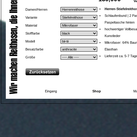
V
•
Herren-Stiefelreitho
Damen/Herren
•
Schlaufenbund | 2 Pa
Variante
Paspeltasche hinten
Material
•
hochwertiger Vollbesa
Stofffarbe
Kunstleder
Modell
•
Mikrofaser: 64% Baum
Besatzfarbe
Elasthan
•
Lieferzeit ca. 5-7 Tag
Größe
Eingang
Shop
Ma