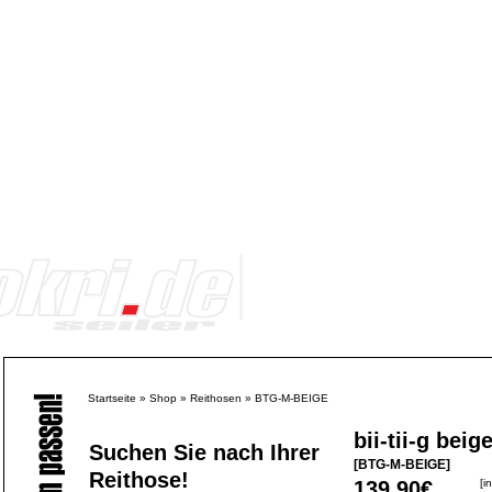
Startseite
»
Shop
»
Reithosen
»
BTG-M-BEIGE
bii-tii-g beig
Suchen Sie nach Ihrer
[BTG-M-BEIGE]
Reithose!
139,90€
[i