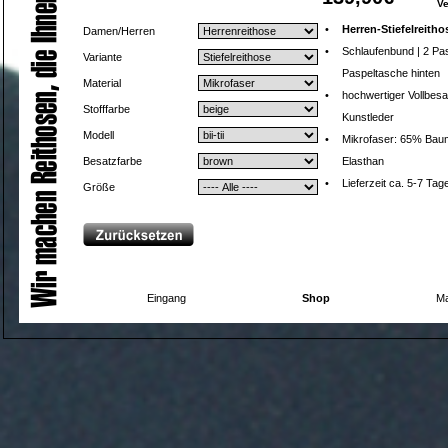
V
•
Herren-Stiefelreitho
Damen/Herren
•
Schlaufenbund | 2 Pa
Variante
Paspeltasche hinten
Material
•
hochwertiger Vollbesa
Stofffarbe
Kunstleder
Modell
•
Mikrofaser: 65% Baum
Besatzfarbe
Elasthan
•
Lieferzeit ca. 5-7 Tag
Größe
Eingang
Shop
Ma