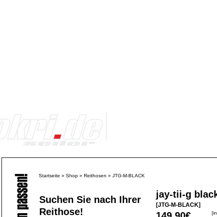
Startseite
»
Shop
»
Reithosen
»
JTG-M-BLACK
jay-tii-g blac
Suchen Sie nach Ihrer
[JTG-M-BLACK]
Reithose!
149,90€
[i