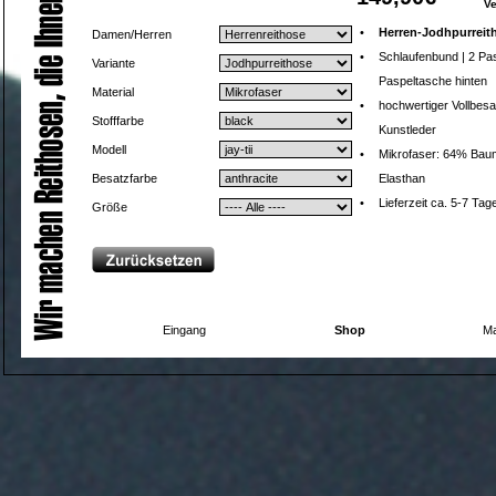
V
•
Herren-Jodhpurreit
Damen/Herren
•
Schlaufenbund | 2 Pa
Variante
Paspeltasche hinten
Material
•
hochwertiger Vollbesa
Stofffarbe
Kunstleder
Modell
•
Mikrofaser: 64% Baum
Besatzfarbe
Elasthan
•
Lieferzeit ca. 5-7 Tag
Größe
Eingang
Shop
Ma