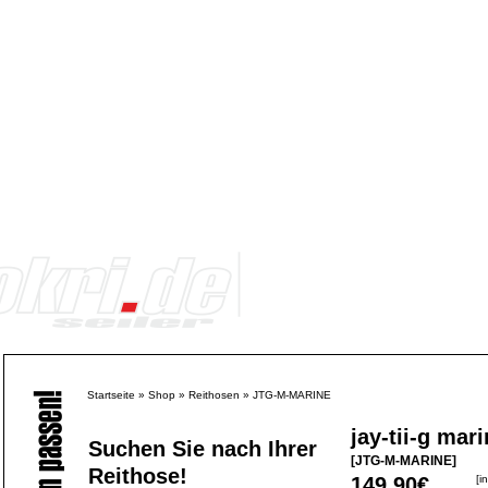
Startseite
»
Shop
»
Reithosen
»
JTG-M-MARINE
jay-tii-g mar
Suchen Sie nach Ihrer
[JTG-M-MARINE]
Reithose!
149,90€
[i