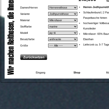
V
•
Herren-Jodhpurreit
Damen/Herren
•
Schlaufenbund | 2 Pa
Variante
Paspeltasche hinten
Material
•
hochwertiger Vollbesa
Stofffarbe
Kunstleder
Modell
•
Mikrofaser: 65% Baum
Besatzfarbe
Elasthan
•
Lieferzeit ca. 5-7 Tag
Größe
Eingang
Shop
Ma