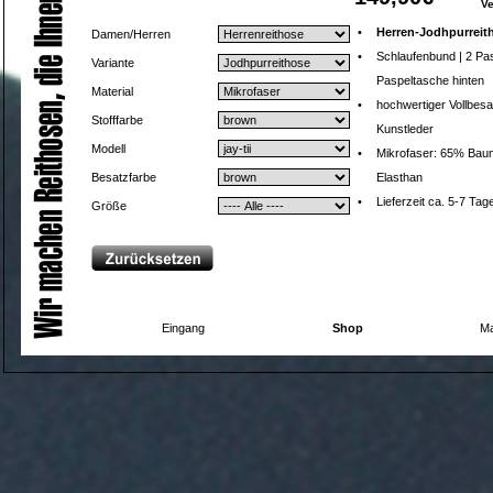
V
•
Herren-Jodhpurreit
Damen/Herren
•
Schlaufenbund | 2 Pa
Variante
Paspeltasche hinten
Material
•
hochwertiger Vollbesa
Stofffarbe
Kunstleder
Modell
•
Mikrofaser: 65% Baum
Besatzfarbe
Elasthan
•
Lieferzeit ca. 5-7 Tag
Größe
Eingang
Shop
Ma