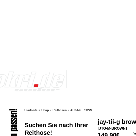
Startseite
»
Shop
»
Reithosen
»
JTG-M-BROWN
jay-tii-g bro
Suchen Sie nach Ihrer
[JTG-M-BROWN]
Reithose!
149,90€
[i