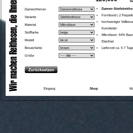
V
•
Damen-Stiefelreitho
Damen/Herren
•
Formbund | 2 Paspelt
Variante
•
hochwertiger Vollbesa
Material
Kunstleder
Stofffarbe
•
Mikrofaser: 64% Baum
Modell
Elasthan
Besatzfarbe
•
Lieferzeit ca. 5-7 Tag
Größe
Eingang
Shop
Ma