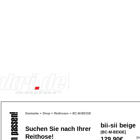
Startseite
»
Shop
»
Reithosen
»
BC-M-BEIGE
bii-sii beige
Suchen Sie nach Ihrer
[BC-M-BEIGE]
Reithose!
129,90€
[i