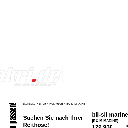
Startseite
»
Shop
»
Reithosen
»
BC-M-MARINE
bii-sii marine
Suchen Sie nach Ihrer
[BC-M-MARINE]
Reithose!
129,90€
[i