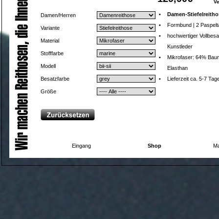
V
•
Damen-Stiefelreitho
Damen/Herren
•
Formbund | 2 Paspelt
Variante
•
hochwertiger Vollbesa
Material
Kunstleder
Stofffarbe
•
Mikrofaser: 64% Baum
Modell
Elasthan
Besatzfarbe
•
Lieferzeit ca. 5-7 Tag
Größe
Eingang
Shop
Ma