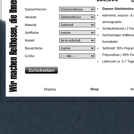
V
•
Damen-Stiefelreitho
Damen/Herren
•
wärmend, wasser- & 
Variante
atmungsaktiv
Material
•
Schlaufenbund | 2 Pa
Stofffarbe
•
hochwertiger Vollbesa
Modell
Kunstleder
Besatzfarbe
•
Softshell: 30% Polyam
Polyurethan | 49% Po
Größe
•
Lieferzeit ca. 5-7 Tag
Eingang
Shop
Ma