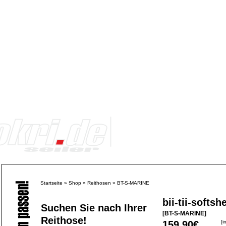
Startseite
»
Shop
»
Reithosen
»
BT-S-MARINE
bii-tii-softsh
Suchen Sie nach Ihrer
[BT-S-MARINE]
Reithose!
159,90€
[i