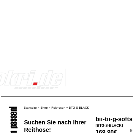
Startseite
»
Shop
»
Reithosen
»
BTG-S-BLACK
bii-tii-g-soft
Suchen Sie nach Ihrer
[BTG-S-BLACK]
Reithose!
169,90€
[i