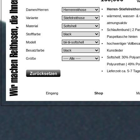
V
•
Herren-Stiefelreitho
Damen/Herren
•
wärmend, wasser- & 
Variante
atmungsaktiv
Material
•
Schlaufenbund | 2 Pa
Stofffarbe
Paspeltasche hinten
Modell
•
hochwertiger Vollbesa
Besatzfarbe
Kunstleder
•
Softshell: 30% Polyam
Größe
Polyurethan | 49% Po
•
Lieferzeit ca. 5-7 Tag
Eingang
Shop
Ma