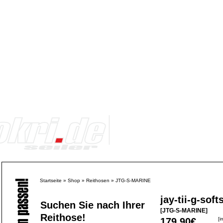
Startseite
»
Shop
»
Reithosen
»
JTG-S-MARINE
jay-tii-g-sof
Suchen Sie nach Ihrer
[JTG-S-MARINE]
Reithose!
179,90€
[i