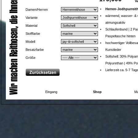
V
•
Herren-Jodhpurreith
Damen/Herren
•
wärmend, wasser- & 
Variante
atmungsaktiv
Material
•
Schlaufenbund | 2 Pa
Stofffarbe
Paspeltasche hinten
Modell
•
hochwertiger Vollbesa
Besatzfarbe
Kunstleder
•
Softshell: 30% Polyam
Größe
Polyurethan | 49% Po
•
Lieferzeit ca. 5-7 Tag
Eingang
Shop
Ma