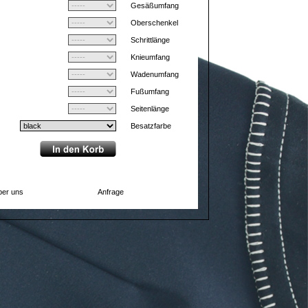
Gesäßumfang
Oberschenkel
Schrittlänge
Knieumfang
Wadenumfang
Fußumfang
Seitenlänge
Besatzfarbe
er uns
Anfrage