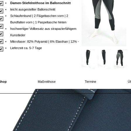
•
Damen-Stiefelreithose im Ballonschnitt
•
leicht ausgestellter Ballonschnitt
•
Schlaufenbund | 2 Flügeltaschen vorn | 2
Bundfalten vorn | 1 Paspeltasche hinten
•
hochwertiger Vollbesatz aus strapazierfähigem
Kunstleder
•
Mikrofaser: 82% Polyamid | 6% Elasthan | 12% -
•
Lieferzeit ca. 5-7 Tage
Shop
Maßreithose
Termine
Üb