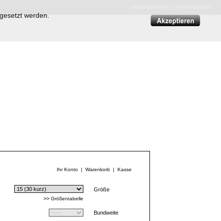
Versandkosten
|
Größentabellen
 gesetzt werden.
Ihr Konto
|
Warenkorb
|
Kasse
Größe
>>
Größentabelle
Bundweite