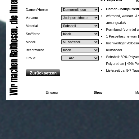
V
•
Damen-Jodhpurreith
Damen/Herren
•
wärmend, wasser- & 
Variante
atmungsaktiv
Material
•
Formbund (vorn tief u
Stofffarbe
•
1 Paspeltasche vorn |
Modell
•
hochwertiger Vollbesa
Besatzfarbe
Kunstleder
•
Softshell: 30% Polyam
Größe
Polyurethan | 49% Po
•
Lieferzeit ca. 5-7 Tag
Eingang
Shop
Ma