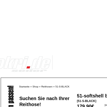
Startseite
»
Shop
»
Reithosen
»
51-S-BLACK
51-softshell 
Suchen Sie nach Ihrer
[51-S-BLACK]
Reithose!
179,90€
[i