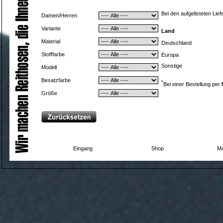
Bei den aufgelisteten Lie
Damen/Herren
Variante
Land
Material
Deutschland
Stofffarbe
Europa
Sonstige
Modell
Besatzfarbe
*
Bei einer Bestellung per
Größe
Eingang
Shop
Ma